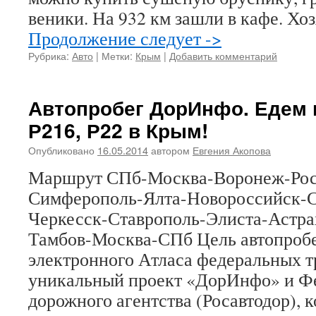
веники. На 932 км зашли в кафе. Хо
Продолжение следует ->
Рубрика:
Авто
|
Метки:
Крым
|
Добавить комментарий
Автопробег ДорИнфо. Едем п
Р216, Р22 в Крым!
Опубликовано
16.05.2014
автором
Евгения Акопова
Маршрут СПб-Москва-Воронеж-Рос
Симферополь-Ялта-Новороссийск-
Черкесск-Ставрополь-Элиста-Астра
Тамбов-Москва-СПб Цель автопробе
электронного Атласа федеральных тр
уникальный проект «ДорИнфо» и Ф
дорожного агентства (Росавтодор), 