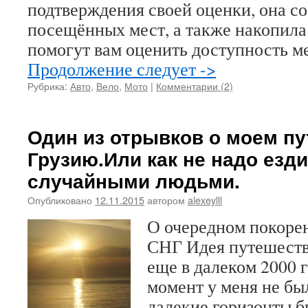
подтверждения своей оценки, она с
посещённых мест, а также накопила
помогут вам оценить доступность м
Продолжение следует ->
Рубрика:
Авто
,
Вело
,
Мото
|
Комментарии (2)
Один из отрывков о моем пу
Грузию.Или как не надо езди
случайными людьми.
Опубликовано
12.11.2015
автором
alexeylll
О очередном покоре
СНГ Идея путешеств
еще в далеком 2000 г
момент у меня не бы
далекие горизонты 