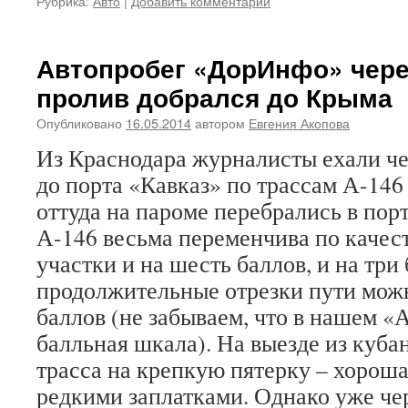
Рубрика:
Авто
|
Добавить комментарий
Автопробег «ДорИнфо» чере
пролив добрался до Крыма
Опубликовано
16.05.2014
автором
Евгения Акопова
Из Краснодара журналисты ехали ч
до порта «Кавказ» по трассам А-146
оттуда на пароме перебрались в пор
А-146 весьма переменчива по качес
участки и на шесть баллов, и на три
продолжительные отрезки пути можн
баллов (не забываем, что в нашем «
балльная шкала). На выезде из куба
трасса на крепкую пятерку – хорош
редкими заплатками. Однако уже че