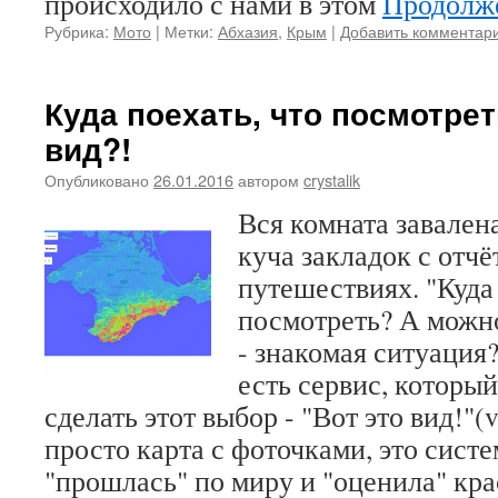
происходило с нами в этом
Продолже
Рубрика:
Мото
|
Метки:
Абхазия
,
Крым
|
Добавить комментар
Куда поехать, что посмотрет
вид?!
Опубликовано
26.01.2016
автором
crystalik
Вся комната завалена
куча закладок с отчё
путешествиях. "Куда
посмотреть? А можно
- знакомая ситуация
есть сервис, которы
сделать этот выбор - "Вот это вид!"(v
просто карта с фоточками, это систе
"прошлась" по миру и "оценила" кра