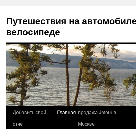
Путешествия на автомобиле
велосипеде
Добавить свой
Главная
продажа Jetour в
Перейти
отчёт
Москве
к
содержимому