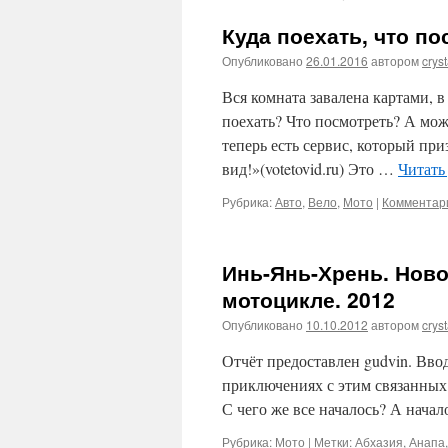
Куда поехать, что по
Опубликовано
26.01.2016
автором
cryst
Вся комната завалена картами, в
поехать? Что посмотреть? А мож
теперь есть сервис, который пр
вид!»(votetovid.ru) Это …
Читать
Рубрика:
Авто
,
Вело
,
Мото
|
Комментари
Инь-Янь-Хрень. Нов
мотоцикле. 2012
Опубликовано
10.10.2012
автором
cryst
Отчёт предоставлен gudvin. Ввод
приключениях с этим связанных 
С чего же все началось? А начал
Рубрика:
Мото
|
Метки:
Абхазия
,
Анапа