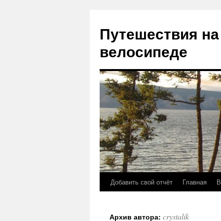
Путешествия на
велосипеде
Добавить свой отчёт
Главная
В
Перейти
к
crystalik
Архив автора:
содержимому