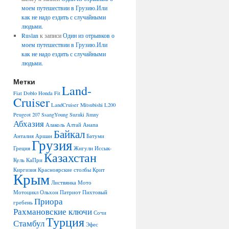
моем путешествии в Грузию.Или
как не надо ездить с случайными
людьми.
Ruslan
к записи
Один из отрывков о
моем путешествии в Грузию.Или
как не надо ездить с случайными
людьми.
Метки
Land-
Fiat Doblo
Honda Fit
Cruiser
LandCruiser
Mitsubishi L200
Peugeot 207
SsangYoung
Suzuki Jimny
Абхазия
Алаколь
Алтай
Анапа
Байкал
Анталия
Аршан
Батуми
Грузия
Греция
Жигули
Иссык-
Казахстан
Куль
КаПри
Киргизия
Красноярские столбы
Крит
Крым
Листвянка
Мото
Мотоцикл
Ольхон
Патриот
Пихтовый
Приора
гребень
Рахмановские ключи
Сочи
Турция
Стамбул
Эфес