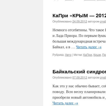
КаПри «КРЫМ — 201
Опубликовано
24.09.2012
автором
cryst
Немного отсебятины. Что такое
и Лада Приора. По первым букв
большая международная встреча 
Байкал, а в …
Читать далее
→
Рубрика:
Авто
|
Метки:
КаПри
,
Крым
,
Пр
Байкальский синдром
Опубликовано
07.09.2012
автором
cryst
Как это у нас обычно бывает, со
поводу. Всю весну планировали 
приобрели новый автомобиль и 
Читать далее
→