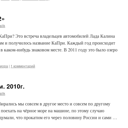
2»
alik
 КаПри? Это встреча владельцев автомобилей Лада Калина
ам и получилось название КаПри. Каждый год происходит
в каком-нибудь знаковом месте. В 2011 году это было озеро
иора
|
1 комментарий
. 2010г.
alik
бирались мы совсем в другое место и совсем по другому
поехать на чёрное море на машине, по этому случаю
думали, что прокатим его через половину России и сами …