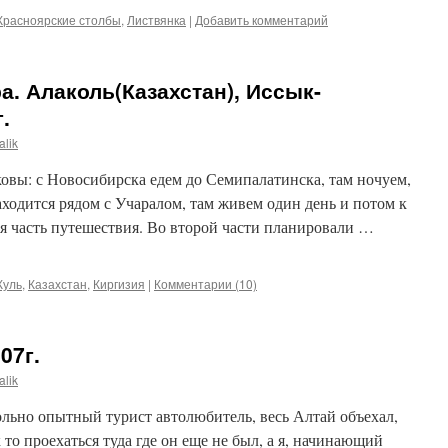
Красноярские столбы
,
Листвянка
|
Добавить комментарий
а. Алаколь(Казахстан), Иссык-
.
alik
овы: с Новосибирска едем до Семипалатинска, там ночуем,
аходится рядом с Учаралом, там живем один день и потом к
я часть путешествия. Во второй части планировали …
Куль
,
Казахстан
,
Киргизия
|
Комментарии (10)
07г.
alik
ьно опытный турист автолюбитель, весь Алтай объехал,
то проехаться туда где он еще не был, а я, начинающий