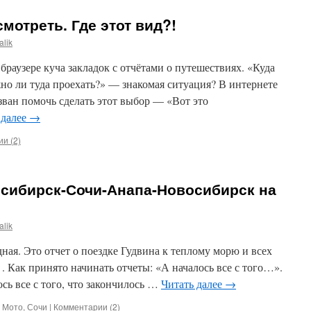
смотреть. Где этот вид?!
alik
 браузере куча закладок с отчётами о путешествиях. «Куда
но ли туда проехать?» — знакомая ситуация? В интернете
изван помочь сделать этот выбор — «Вот это
 далее
→
и (2)
осибирск-Сочи-Анапа-Новосибирск на
alik
ная. Это отчет о поездке Гудвина к теплому морю и всех
. Как принято начинать отчеты: «А началось все с того…».
ось все с того, что закончилось …
Читать далее
→
,
Мото
,
Сочи
|
Комментарии (2)