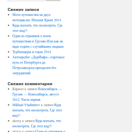
Свежие записи
Мото путешестви на двух
мотоциклах Абхазия Крым 2014
Куда поехать, что посмотреть. Где
этот вид?!
Один из отрывков о моем
путешествии в Грузию.Или как не
надо ездить с случайными людьми.
Турбоящеры в горах 2014
Автопробег «ДорИнфо» стартовал:
путь от Петербурга до
Петрозаводска преодолен без
затруднений
Свежие комментарии
Кирилл
к записи
Новосибирск —
Грузия — Новосибирск, август
2012. Часть первая.
Mikhail Vladimirov
к записи
Куда
поехать, что посмотреть. Где этот
вид?!
alexey
к записи
Куда поехать, что
посмотреть. Где этот вид?!
alexey
к записи
Один из отрывков о