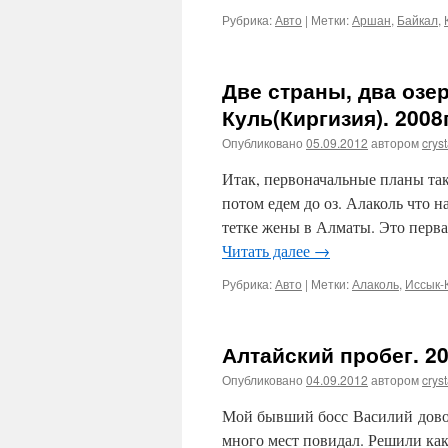
Рубрика:
Авто
|
Метки:
Аршан
,
Байкал
,
Две страны, два озер
Куль(Киргизия). 2008г
Опубликовано
05.09.2012
автором
cryst
Итак, первоначальные планы так
потом едем до оз. Алаколь что н
тетке жены в Алматы. Это перва
Читать далее
→
Рубрика:
Авто
|
Метки:
Алаколь
,
Иссык-
Алтайский пробег. 20
Опубликовано
04.09.2012
автором
cryst
Мой бывший босс Василий довол
много мест повидал. Решили как 