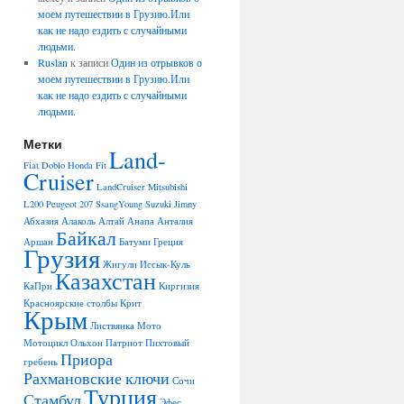
моем путешествии в Грузию.Или
как не надо ездить с случайными
людьми.
Ruslan
к записи
Один из отрывков о
моем путешествии в Грузию.Или
как не надо ездить с случайными
людьми.
Метки
Land-
Fiat Doblo
Honda Fit
Cruiser
LandCruiser
Mitsubishi
L200
Peugeot 207
SsangYoung
Suzuki Jimny
Абхазия
Алаколь
Алтай
Анапа
Анталия
Байкал
Аршан
Батуми
Греция
Грузия
Жигули
Иссык-Куль
Казахстан
КаПри
Киргизия
Красноярские столбы
Крит
Крым
Листвянка
Мото
Мотоцикл
Ольхон
Патриот
Пихтовый
Приора
гребень
Рахмановские ключи
Сочи
Турция
Стамбул
Эфес