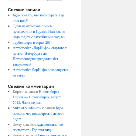
Свежие записи
Куда поехать, что посмотреть. Где
этот вид?!
Один из отрывков о моем
путешествии в Грузию.Или как не
надо ездить с случайными людьми.
Турбоящеры в горах 2014
Автопробег «ДорИнфо» стартовал:
путь от Петербурга до
Петрозаводска преодолен без
затруднений
Автопробег ДорИнфо возвращается
на север
Свежие комментарии
Кирилл
к записи
Новосибирск —
Грузия — Новосибирск, август
2012. Часть первая.
Mikhail Vladimirov
к записи
Куда
поехать, что посмотреть. Где этот
вид?!
alexey
к записи
Куда поехать, что
посмотреть. Где этот вид?!
alexey
к записи
Один из отрывков о