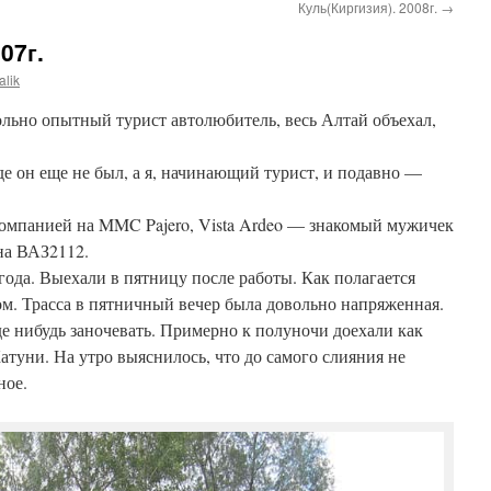
Куль(Киргизия). 2008г.
→
07г.
alik
льно опытный турист автолюбитель, весь Алтай объехал,
де он еще не был, а я, начинающий турист, и подавно —
компанией на MMC Pajero, Vista Ardeo — знакомый мужичек
на ВАЗ2112.
года. Выехали в пятницу после работы. Как полагается
ом. Трасса в пятничный вечер была довольно напряженная.
де нибудь заночевать. Примерно к полуночи доехали как
атуни. На утро выяснилось, что до самого слияния не
ное.