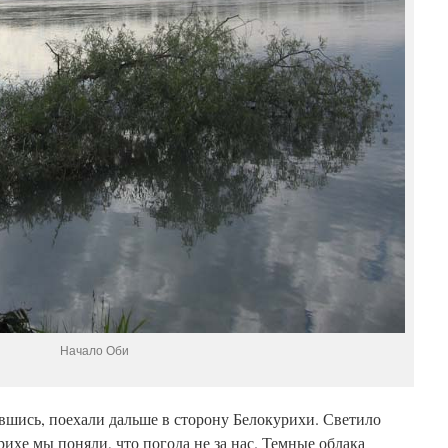
Начало Оби
вшись, поехали дальше в сторону Белокурихи. Светило
рихе мы поняли, что погода не за нас. Темные облака