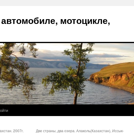
 автомобиле, мотоцикле,
ойти
хстан. 2007г.
Две страны, два озера. Алаколь(Казахстан), Иссык-