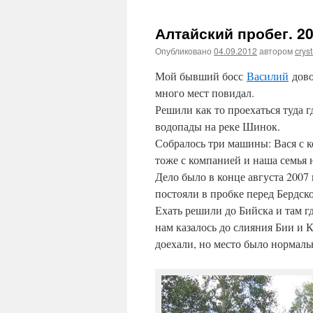
Алтайский пробег. 20
Опубликовано
04.09.2012
автором
cryst
Мой бывший босс
Василий
дово
много мест повидал.
Решили как то проехаться туда г
водопады на реке Шинок.
Собралось три машины: Вася с 
тоже с компанией и наша семья 
Дело было в конце августа 2007 
постояли в пробке перед Бердск
Ехать решили до Бийска и там г
нам казалось до слияния Бии и К
доехали, но место было нормаль