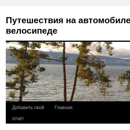
Путешествия на автомобиле
велосипеде
Добавить свой
Главная
Skip
отчёт
to
content