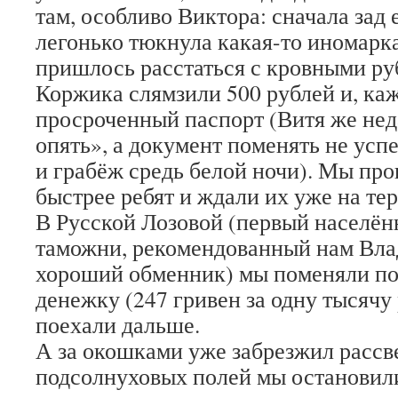
там, особливо Виктора: сначала зад
легонько тюкнула какая-то иномарка
пришлось расстаться с кровными р
Коржика слямзили 500 рублей и, каж
просроченный паспорт (Витя же нед
опять», а документ поменять не успе
и грабёж средь белой ночи). Мы п
быстрее ребят и ждали их уже на те
В Русской Лозовой (первый населён
таможни, рекомендованный нам Вл
хороший обменник) мы поменяли по
денежку (247 гривен за одну тысячу 
поехали дальше.
А за окошками уже забрезжил расс
подсолнуховых полей мы остановил