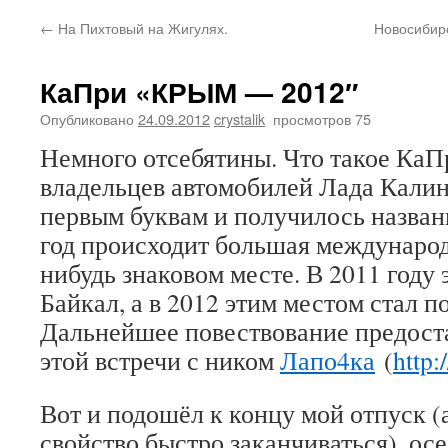
←
На Пихтовый на Жигулях.
Новосибирс
КаПри «КРЫМ — 2012″
Опубликовано
24.09.2012
crystalik
просмотров 75
Немного отсебятины. Что такое КаП
владельцев автомобилей Лада Калин
первым буквам и получилось назва
год происходит большая международ
нибудь знаковом месте. В 2011 году 
Байкал, а в 2012 этим местом стал 
Дальнейшее повествование предост
этой встречи с ником
Лапо4ка
(
http:
Вот и подошёл к концу мой отпуск (
свойство быстро заканчиваться), осе