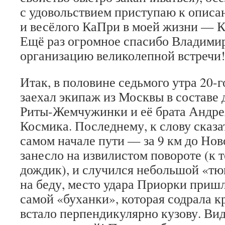
с удовольствием приступаю к описа
и весёлого КаПри в моей жизни — 
Ещё раз огромное спасибо Владими
организацию великолепной встречи!
Итак, в половине седьмого утра 20-г
заехал экипаж из Москвы в составе
Риты-Жемчужинки и её брата Андрея
Космика. Последнему, к слову сказат
самом начале пути — за 9 км до Но
занесло на извилистом повороте (к 
дождик), и случился небольшой «тюк
на беду, место удара Приорки пришл
самой «буханки», которая содрала к
встало перпендикулярно кузову. Ви