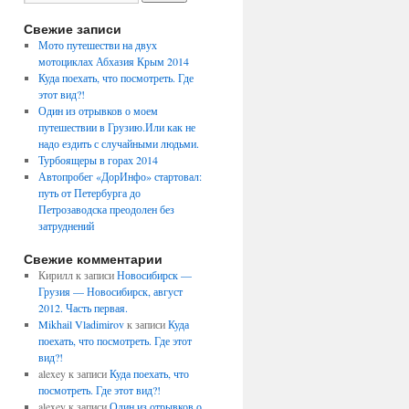
Свежие записи
Мото путешестви на двух
мотоциклах Абхазия Крым 2014
Куда поехать, что посмотреть. Где
этот вид?!
Один из отрывков о моем
путешествии в Грузию.Или как не
надо ездить с случайными людьми.
Турбоящеры в горах 2014
Автопробег «ДорИнфо» стартовал:
путь от Петербурга до
Петрозаводска преодолен без
затруднений
Свежие комментарии
Кирилл
к записи
Новосибирск —
Грузия — Новосибирск, август
2012. Часть первая.
Mikhail Vladimirov
к записи
Куда
поехать, что посмотреть. Где этот
вид?!
alexey
к записи
Куда поехать, что
посмотреть. Где этот вид?!
alexey
к записи
Один из отрывков о