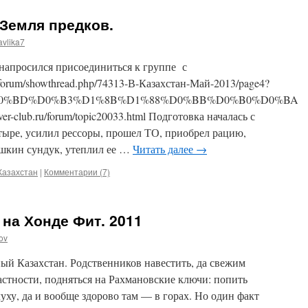
Земля предков.
avlika7
, напросился присоединиться к группе с
/forum/showthread.php/74313-В-Казахстан-Май-2013/page4?
0%D0%BD%D0%B3%D1%8B%D1%88%D0%BB%D0%B0%D0%BA
r-club.ru/forum/topic20033.html Подготовка началась с
тыре, усилил рессоры, прошел ТО, приобрел рацию,
ушкин сундук, утеплил ее …
Читать далее
→
Казахстан
|
Комментарии (7)
на Хонде Фит. 2011
ov
ый Казахстан. Родственников навестить, да свежим
астности, подняться на Рахмановские ключи: попить
уху, да и вообще здорово там — в горах. Но один факт