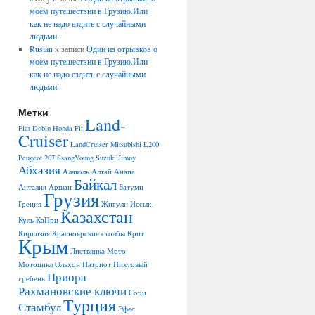
моем путешествии в Грузию.Или
как не надо ездить с случайными
людьми.
Ruslan
к записи
Один из отрывков о
моем путешествии в Грузию.Или
как не надо ездить с случайными
людьми.
Метки
Land-
Fiat Doblo
Honda Fit
Cruiser
LandCruiser
Mitsubishi L200
Peugeot 207
SsangYoung
Suzuki Jimny
Абхазия
Алаколь
Алтай
Анапа
Байкал
Анталия
Аршан
Батуми
Грузия
Греция
Жигули
Иссык-
Казахстан
Куль
КаПри
Киргизия
Красноярские столбы
Крит
Крым
Листвянка
Мото
Мотоцикл
Ольхон
Патриот
Пихтовый
Приора
гребень
Рахмановские ключи
Сочи
Турция
Стамбул
Эфес