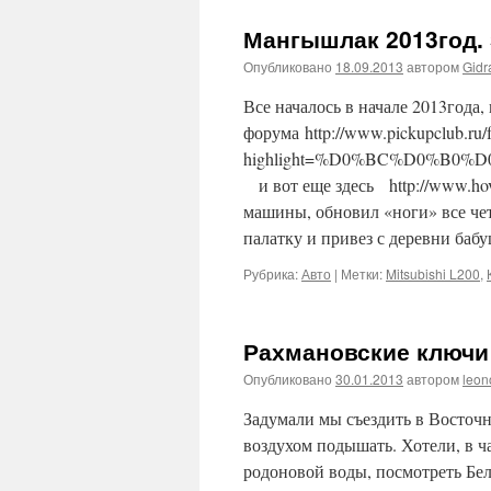
Мангышлак 2013год. 
Опубликовано
18.09.2013
автором
Gidr
Все началось в начале 2013года
форума http://www.pickupclub.ru
highlight=%D0%BC%D0%B
и вот еще здесь http://www.hove
машины, обновил «ноги» все че
палатку и привез с деревни баб
Рубрика:
Авто
|
Метки:
Mitsubishi L200
,
Рахмановские ключи 
Опубликовано
30.01.2013
автором
leon
Задумали мы съездить в Восточн
воздухом подышать. Хотели, в ч
родоновой воды, посмотреть Бел