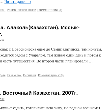
т …
Читать далее
→
стан
,
Рахмановские ключи
|
Комментарии (3)
а. Алаколь(Казахстан), Иссык-
.
alik
овы: с Новосибирска едем до Семипалатинска, там ночуем,
аходится рядом с Учаралом, там живем один день и потом к
я часть путешествия. Во второй части планировали …
Куль
,
Казахстан
,
Киргизия
|
Комментарии (10)
 Восточный Казахстан. 2007г.
alik
куль съездить, готовились всю зиму, но родной военкомат