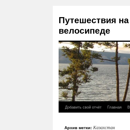
Путешествия на
велосипеде
Добавить свой отчёт
Главная
В
Перейти
к
Казахстан
Архив метки:
содержимому