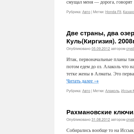
смущал меня — дорога, говоря
Рубрика:
Авто
|
Метки:
Honda Fit
,
Казах
Две страны, два озер
Куль(Киргизия). 2008г
Опубликовано
05.09.2012
автором
cryst
Итак, первоначальные планы так
потом едем до оз. Алаколь что н
тетке жены в Алматы. Это перва
Читать далее
→
Рубрика:
Авто
|
Метки:
Алаколь
,
Иссык-
Рахмановские ключи.
Опубликовано
31.08.2012
автором
cryst
Собирались вообще то на Иссык-